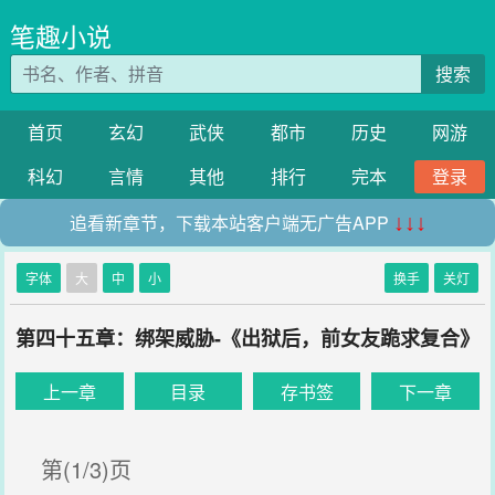
笔趣小说
搜索
首页
玄幻
武侠
都市
历史
网游
科幻
言情
其他
排行
完本
登录
追看新章节，下载本站客户端无广告APP
↓↓↓
字体
大
中
小
换手
关灯
第四十五章：绑架威胁-《出狱后，前女友跪求复合》
上一章
目录
存书签
下一章
第(1/3)页