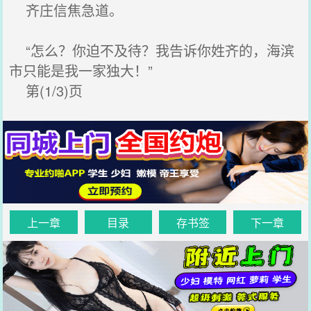
齐庄信焦急道。
“怎么？你迫不及待？我告诉你姓齐的，海滨
市只能是我一家独大！”
第(1/3)页
上一章
目录
存书签
下一章