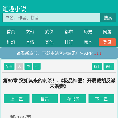
笔趣小说
搜索
首页
玄幻
武侠
都市
历史
网游
科幻
言情
其他
排行
完本
登录
追看新章节，下载本站客户端无广告APP
↓↓↓
字体
大
中
小
换手
关灯
第80章 突如其来的刺杀！-《极品神医：开局截胡反派
未婚妻》
上一章
目录
存书签
下一章
第(1/3)页