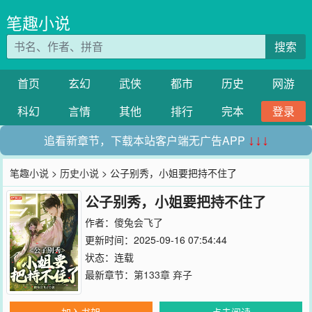
笔趣小说
搜索
首页
玄幻
武侠
都市
历史
网游
科幻
言情
其他
排行
完本
登录
追看新章节，下载本站客户端无广告APP
↓↓↓
笔趣小说
>
历史小说
> 公子别秀，小姐要把持不住了
公子别秀，小姐要把持不住了
作者：
傻兔会飞了
更新时间：2025-09-16 07:54:44
状态：连载
最新章节：
第133章 弃子
加入书架
点击阅读