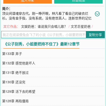
简介：
顶尖间谍魂穿古代。刚一睁开眼，林凡看了看自己的破衣烂
衫。没有金手指，没有系统，没有绝世高人，连新世界的记忆
都没有......这是什么破开局！但，这怎能难道曾经的顶尖间谍？林凡
其它作品：
文娱奶爸：谁说我只会唱儿歌？
/
文艺巨星奶爸
/
正准备大展宏图伟业，却被一裹着红布的石球砸中。醒来第一眼看到
一个粉雕玉琢的小女孩，“接了我的绣球，就是我的爹爹。”......两年后
复制分享
一个粉嫩可爱的小女孩坐在在皇宫外的石墩子上。“我爹爹是谁你们都
不知道？”“可是名满京城的大诗人？”“正是。”“可是机关阁的大发明
《公子别秀，小姐要把持不住了》最新12章节
家？”“没错。”“可是全国首富？”“算你聪明。”
您要是觉得《
公子别秀，小姐要把持不住了
》还不错的话请不要忘记
第133章 弃子
向您QQ群和微博微信里的朋友推荐哦！
第132章 感觉他是坏人
第131章 绝不放过
第130章 还没完
第129章 活下去的希望
第128章 再陷僵局