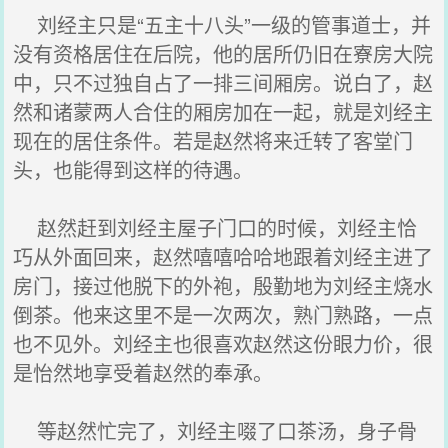
刘经主只是“五主十八头”一级的管事道士，并
没有资格居住在后院，他的居所仍旧在寮房大院
中，只不过独自占了一排三间厢房。说白了，赵
然和诸蒙两人合住的厢房加在一起，就是刘经主
现在的居住条件。若是赵然将来迁转了客堂门
头，也能得到这样的待遇。
赵然赶到刘经主屋子门口的时候，刘经主恰
巧从外面回来，赵然嘻嘻哈哈地跟着刘经主进了
房门，接过他脱下的外袍，殷勤地为刘经主烧水
倒茶。他来这里不是一次两次，熟门熟路，一点
也不见外。刘经主也很喜欢赵然这份眼力价，很
是怡然地享受着赵然的奉承。
等赵然忙完了，刘经主啜了口茶汤，身子骨