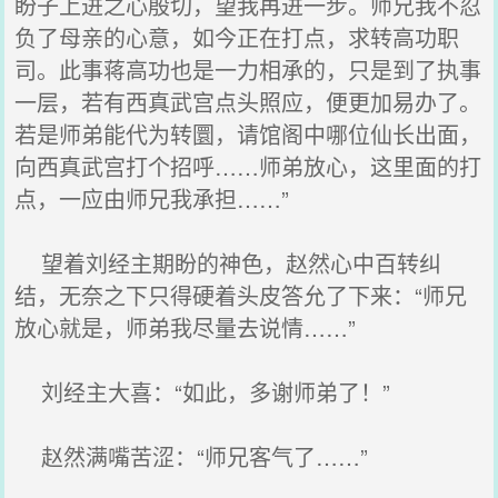
盼子上进之心殷切，望我再进一步。师兄我不忍
负了母亲的心意，如今正在打点，求转高功职
司。此事蒋高功也是一力相承的，只是到了执事
一层，若有西真武宫点头照应，便更加易办了。
若是师弟能代为转圜，请馆阁中哪位仙长出面，
向西真武宫打个招呼……师弟放心，这里面的打
点，一应由师兄我承担……”
望着刘经主期盼的神色，赵然心中百转纠
结，无奈之下只得硬着头皮答允了下来：“师兄
放心就是，师弟我尽量去说情……”
刘经主大喜：“如此，多谢师弟了！”
赵然满嘴苦涩：“师兄客气了……”