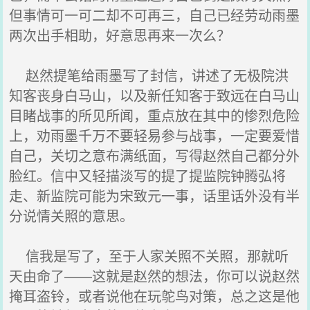
但事情可一可二却不可再三，自己已经劳动雨墨
两次出手相助，好意思再来一次么？
赵然提笔给雨墨写了封信，讲述了无极院洪
知客丧身白马山，以及新任知客于致远在白马山
目睹战事的所见所闻，重点放在其中的惨烈危险
上，劝雨墨千万不要轻易参与战事，一定要爱惜
自己，关切之意布满纸面，写得赵然自己都分外
脸红。信中又轻描淡写的提了提监院钟腾弘将
走、新监院可能为宋致元一事，话里话外没有半
分说情关照的意思。
信我是写了，至于人家关照不关照，那就听
天由命了——这就是赵然的想法，你可以说赵然
掩耳盗铃，或者说他在玩鸵鸟对策，总之这是他