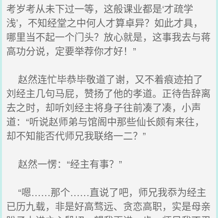
考岁考从未下过一等，这般课业都是‘才疏学
浅’，不知经堂之中何人才算卓异？如此才具，
哪里当不起一个门头？放心就是，这事我去与蒋
高功分说，定要举荐你才好！”
赵然连忙毕恭毕敬道了谢，又不着痕迹拍了
刘经主几句马屁，赞扬了他的孝道。正待告辞离
去之时，却听刘经主将身子往前凑了凑，小声
道：“听说赵师弟与馆阁中那些仙长颇有来往，
却不知能否代师兄我联络一二？”
赵然一愣：“经主有事？”
“嗯……那个……直说了吧，师兄我忝为经主
已历九载，非是好高骛远、贪恋高职，实是母亲