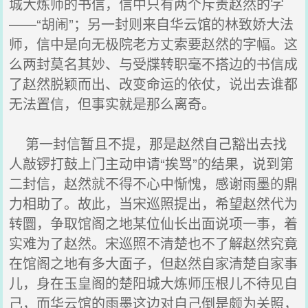
城大炼师的书信，信中只有两个斥责赵然的字
——“胡闹”；另一封则来自华云馆的林致娇大法
师，信中是向无极院老方丈索要赵然的字幅。这
么两封莫名其妙、与受牒转职毫不搭边的书信成
了赵然脱颖而出、改变命运的依仗，说出去谁都
无法置信，但事实就是那么离奇。
第一封信暂且不提，那是赵然自己豁出去找
人敲锣打鼓上门主动申请“挨骂”的结果，说到第
二封信，赵然就不得不心中惭愧，感谢雨墨的鼎
力相助了。故此，当宋巡照提出，希望赵然代为
转圜，争取馆阁之地某位仙长出面说项一事，着
实难为了赵然。宋巡照不清楚也不了解赵然究竟
在馆阁之地有多大面子，但赵然自家清楚自家事
儿，身在玉皇阁的楚阳城大炼师压根儿不待见自
己，而华云馆的雨墨这边对自己倒是颇为关照，