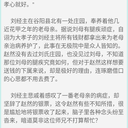
孝心就好。”
刘经主在谷阳县北有一处庄园，奉养着他几
近花甲之年的老母亲。据说刘母有腿疾顽症，自
诩为大孝子的刘经主将所有钱财都拿出来为老母
亲治病养护了，此事在无极院中是众人皆知的。
赵然没有去过刘氏庄园，也没见过刘母，不知道
那位刘母的腿疾究竟如何，但对于赵然这样想要
送钱的下属来说，却是极好的理由，连琢磨借口
的心思都不用去费了。
刘经主悲戚着感叹了一番老母亲的病症，却
坚辞了赵然的银票，这令赵然有些不知所措，很
是尴尬地将银票收了起来，脑子里各种念头纷至
沓来，暗道莫非这位师兄不打算帮忙？