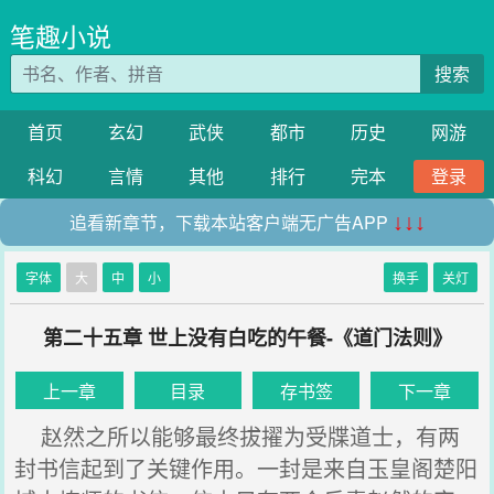
笔趣小说
搜索
首页
玄幻
武侠
都市
历史
网游
科幻
言情
其他
排行
完本
登录
追看新章节，下载本站客户端无广告APP
↓↓↓
字体
大
中
小
换手
关灯
第二十五章 世上没有白吃的午餐-《道门法则》
上一章
目录
存书签
下一章
赵然之所以能够最终拔擢为受牒道士，有两
封书信起到了关键作用。一封是来自玉皇阁楚阳