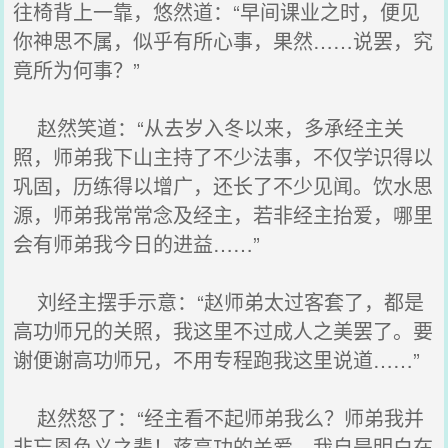
往椅背上一靠，悠然道：“早间课业之时，便见
你神思不属，似乎有所心事，果然……说罢，究
竟所为何事？”
赵然笑道：“从去岁入冬以来，多承经主关
照，师弟我下山主持了不少法事，不仅学识得以
巩固，历练得以增广，还长了不少见闻。饮水思
源，师弟我常常念及经主，若非经主抬爱，哪里
会有师弟我今日的进益……”
刘经主摆手示意：“赵师弟太过客套了，都是
高功师兄的关照，我这里不过成人之美罢了。要
谢便谢高功师兄，不用专程跑我这里说道……”
赵然怒了：“经主看不起师弟我么？师弟我并
非忘恩负义之辈！蒋高功的关爱，我自是明白在