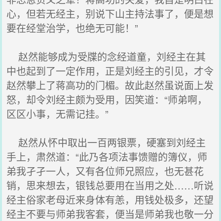
心，但若无经主，别说下山主持法事了，便是想
要在经堂治学，也绝无可能！”
赵然能够成为受牒的念经道童，刘经主在其
中也起到了一定作用，正是刘经主的引见，才令
赵然攀上了蒋高功的门楣。故此赵然虽说面上发
怒，却令刘经主颇为受用，因笑道：“师弟啊，
区区小事，无需记挂。”
赵然从怀中取出一百两银票，硬塞到刘经主
手上，肃然道：“此乃各项法事馈赠的簿仪，师
弟我孑孑一人，又有各位师兄照应，也无甚花
销，思来想去，银钱总要用在当用之处……听说
经主俗家老母近来身体有恙，用钱处极多，还望
经主不要与师弟我客套，便当是师弟我也敬一分